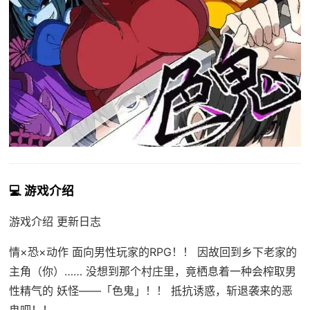
💻 游戏介绍
游戏介绍 更新日志
情×恐×动作 面向男性玩家的RPG！！ 因故回到乡下老家的
主角（你）…… 没想到那个村庄里，竟栖息着一种会榨取男
性精气的 妖怪——「色鬼」！！ 抵抗诱惑，斩退袭来的恶
鬼吧！！