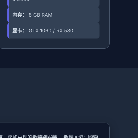
内存：
8 GB RAM
显卡：
GTX 1060 / RX 580
美、玲奈、樱和由理的新特别服装。 新增区域：购物