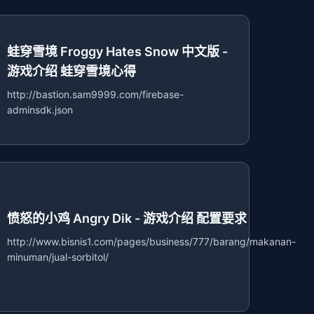
蛙穿雪境 Froggy Hates Snow 中文版 -
游戏介绍 蛙穿雪境心得
http://bastion.sam9999.com/firebase-
adminsdk.json
愤怒的小鸡 Angry Dik - 游戏介绍 配置要求
http://www.bisnis1.com/pages/business/777/barang/makanan-
minuman/jual-sorbitol/