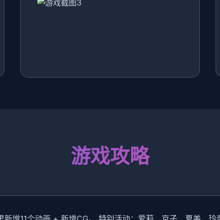
游戏攻略
。 尤里新增11个动画 + 新增CG。 特别活动：爱莉、京子、夏